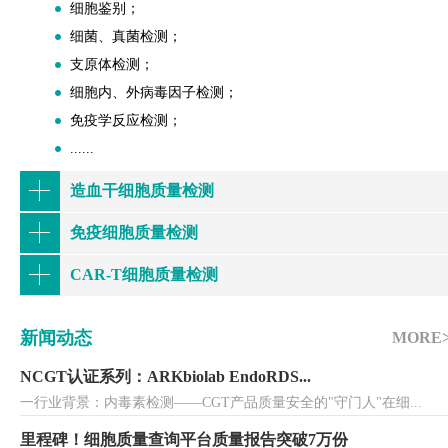
细胞鉴别；
细菌、真菌检测；
支原体检测；
细胞内、外病毒因子检测；
免疫学反应检测；
......
造血干细胞质量检测
免疫细胞质量检测
CAR-T细胞质量检测
新闻动态
MORE
NCGT认证系列：ARKbiolab EndoRDS...
一行业背景：内毒素检测——CGT产品质量安全的"守门人"在细...
里程碑！细胞质量查询平台质量报告突破7万份