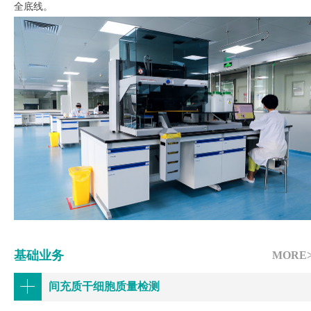
全底线。
基础业务
MORE
间充质干细胞质量检测