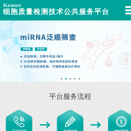
细胞质量检测技术公共服务平台
平台服务流程