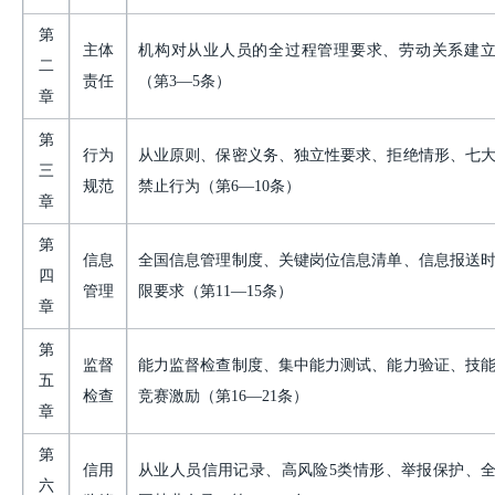
第
主体
机构对从业人员的全过程管理要求、劳动关系建
二
责任
（第
3—5条）
章
第
行为
从业原则、保密义务、独立性要求、拒绝情形、七
三
规范
禁止行为（第
6—10条）
章
第
信息
全国信息管理制度、关键岗位信息清单、信息报送
四
管理
限要求（第
11—15条）
章
第
监督
能力监督检查制度、集中能力测试、能力验证、技
五
检查
竞赛激励（第
16—21条）
章
第
信用
从业人员信用记录、高风险
5类情形、举报保护、
六