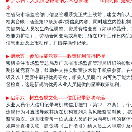
▶
启示四：人员信息报送纳入常态管理——“10日时限”是硬
束
在省级市场监管部门信息管理系统正式上线前，建立内部人
档案台账，涵盖第12条所灡7类信息内容。同时建立内控机制
关键岗位人员发生岗位调整、资质资格变更（如职称晶升、
权能力扩项）、劳动合同变动或离职，须在10个工作日内完
信息更新及上报动作，并留存操作记录。
▶
启示五：参加技能竞赛——政策红利值得把握
密切关注市场监管总局及广东省市场监督管理局组织的检验
测技能竞赛信息，鼓励并支持实验室技术骨干积极参赛。在
级及以上竞赛中获得优秀等次，相关人员刱2年内可免于能力
督检查，这是新规为优秀从业人员提供的显著政策红利。
▶
启示六：树立合规文化——信用记录影响深远
从业人员个人信用记录与机构信用挂钉（第22、23条），个
违规行为可直接导致其所在机构被列为高风险监管对象，增
监管频次。这意味着每一位从业人员的行为均与机构的整体
规声誉直接关联。建议将《工作指引》纳入员工入职培训及