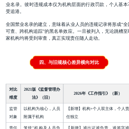
业名录。彼时违规成本仅为机构层面的行政罚款，个人基本
受追港。
全国禁业名录的建立，意味着从业人员的违规记录将形成“全
可查、跨机构追踪”的黑名单效应。一旦被列入，无论跳槽至
家机构均将受到审查，真正实现责任随人走动。
四、与旧规核心差异横向对比
对比
2021版《监督管理办
2026年《工作指引》（新）
维度
法》（旧）
监管
以机构为核心，人员
【新增】机构
+个人双主体，个人
对象
附属于机构
任独立
责任
笼统“机构及人员负
【新增】谁出证谁负责，谁签字