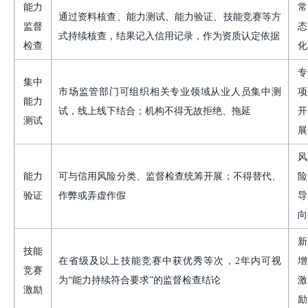
能力
常
通过资料核查、能力测试、能力验证、技能竞赛等方
监督
态
式持续核查，结果记入信用记录，作为资质认定依据
检查
化
专
集中
市场监管部门可组织相关专业领域从业人员集中测
项
能力
试，线上线下结合；机构不得无故拒绝、拖延
开
测试
展
风
能力
可与信用风险分类、监督检查统筹开展；不得替代、
险
验证
作弊或弄虚作假
导
向
新
技能
在省级及以上技能竞赛中获优秀等次，
2年内可视
增
竞赛
为“能力持续符合要求”的监督检查结论
激
激励
励