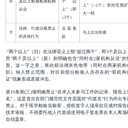
⑥
及以上检验检测机构
个以
上”（>2个）管控范围
从业
上”（即
大一档
≥3个）
法律、行政法规禁止
兑底条
⑦
与上位法衔接
的其他行为
款
“两个以上”（旧）在法律语义上指“超过两个”，即3个及以上
而“两个及以上”（新）则明确包含“同时在2家机构从业”的
形。这一字之差，将此前法律灰色地带（同时在两家机构
职）纳入禁止范围，对目前部分检验人员存在的“双机构
证”现象形成直接冲击。
第10条第(三)项明确禁止“在本人未参与工作的记录、报告上
名”，这是首次在部门规范性文件层面对“代签名”行为作出专
禁止。对于医学检验实验室，授权签字人须亲自完成对报告
技术审核，不得委托他人代签或使用电子签名章在本人离场
自动盖章。