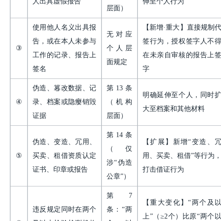
人出具虚假报告
伸至个人行为
层面）
使用他人名义出具报
【新增·重大】直接规制
无对应
告，或在本人未参与
签行为，授权签字人不
③
个人层
工作的记录、报告上
在未亲自审核的报告上
面规定
签名
字
伪造、篹改数据、记
第
13条
明确延伸至个人，同时
④
录、档案或隐瘿销毁
（机构
大至档案和其他材料
证据
层面）
第
14条
伪造、变造、冗用、
【扩展】新增“变造、
（仅
⑤
买卖、租借资质认定
用、买卖、租借”等行为
涉“伪造
证书、印章或报告
打击借证行为
公章”）
第
7
【重大变化】“两个及
违反规定同时在两个
条：“两
上”（≥2个）比原“两个