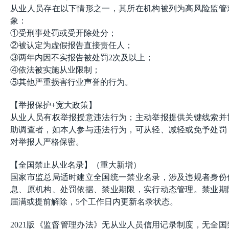
从业人员存在以下情形之一，其所在机构被列为高风险监管
象：
①受刑事处罚或受开除处分；
②被认定为虚假报告直接责任人；
③两年内因不实报告被处罚2次及以上；
④依法被实施从业限制；
⑤其他严重损害行业声誉的行为。
【举报保护+宽大政策】
从业人员有权举报授意违法行为；主动举报提供关键线索并
助调查者，如本人参与违法行为，可从轻、减轻或免予处罚
对举报人严格保密。
【全国禁止从业名录】（重大新增）
国家市监总局适时建立全国统一禁业名录，涉及违规者身份
息、原机构、处罚依据、禁业期限，实行动态管理。禁业期
届满或提前解除，5个工作日内更新名录状态。
2021版《监督管理办法》无从业人员信用记录制度，无全国