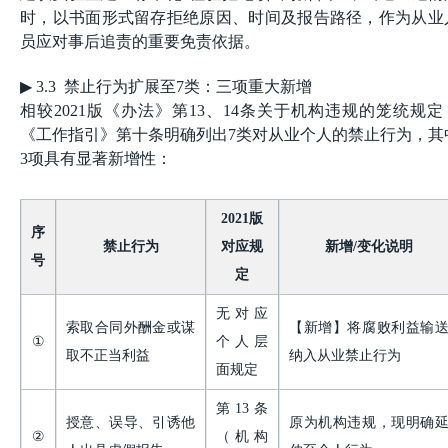
时，以书面形式留存拒绝原因、时间及报告路径，作为从业
员应对事后追责的重要免责依据。
▶
3.3 禁止行为扩展至7类：三项重大新增
相较2021版《办法》第13、14条关于机构违规的笼统规定
《工作指引》第十条明确列出7类对从业个人的禁止行为，其
3项具有显著新增性：
2021版
序
禁止行为
对应规
新增
/变化说明
号
定
无对应
索取合同外酬金或谋
【新增】将腐败利益输
①
个人层
取不正当利益
纳入从业禁止行为
面规定
第
13条
授意、误导、引诱他
原为机构违规，现明确
②
（机构