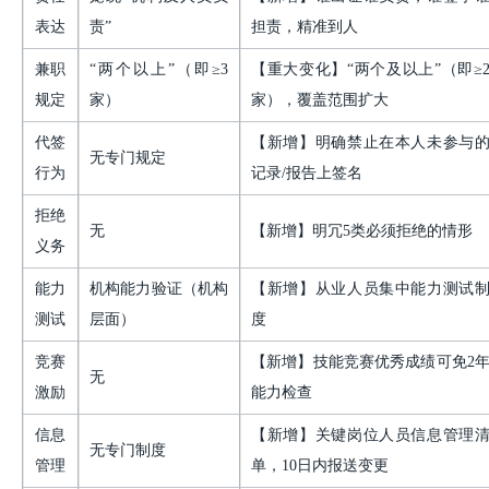
表达
责”
担责，精准到人
兼职
“两个以上”（即≥3
【重大变化】“两个及以上”（即≥
规定
家）
家），覆盖范围扩大
代签
【新增】明确禁止在本人未参与
无专门规定
行为
记录
/报告上签名
拒绝
无
【新增】明冗
5类必须拒绝的情形
义务
能力
机构能力验证（机构
【新增】从业人员集中能力测试
测试
层面）
度
竞赛
【新增】技能竞赛优秀成绩可免
2
无
激励
能力检查
信息
【新增】关键岗位人员信息管理
无专门制度
管理
单，
10日内报送变更