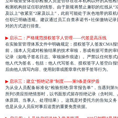
立即核查全体在职检验人员是否存在在本机构以外的其他检
检测机构挂证任职的情形。由于新规将禁止兼职的红线从“3
及以上”收紧至“2家及以上”，此前可能处于灰色地带的双机
任职已明确违规。建议通过员工自查承诺书+社保缴纳记录
对的方式进行排查。
▶
启示二：严格规范授权签字人管理——代签是高压线
在实验室管理体系文件中明确规定：授权签字人签发CMA报
前，须本人完成对检验结果的技术审核，形成有据可查的审
记录（如电子签名日志、审核操作痕迹）。严禁以任何形式
他人代为签名，包括：他人代写签名、授权签字人签空白报
后由他人填写内容、使用刻章或图章章代替手签等行为。
▶
启示三：建立“拒绝记录”制度——第9条是保护盾
为从业人员配备标准化“检验拒绝/异常报告单”，当遇到第9
所列5类应拒绝情形时，以书面形式留存拒绝记录（含时间、
体原因、当事人、处理结果）。这既是对委托方的告知义务
也是从业人员应对事后追责的重要免责依据。