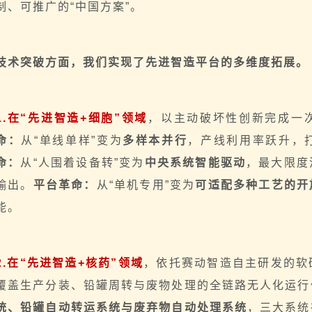
制、可推广的“中国方案”。
技术突破方面，我们实现了先进智造平台的多维度拓展。
1.在
“先进智造+细胞”
领域
，以主动破坏性创新完成一
命：
从“单线单样”变为
多样本并行
，产线利用率跃升，
命：
从“人围着设备转”变为
中央系统智能驱动
，最大限度
输出。
平台革命：
从“单机专用”变为
可适配多种工艺的开
能。
2.在
“先进智造+核药”
领域
，依托赛动智造自主研发的软
覆盖生产分装、铅罐周转与废物处理的全链路无人化运行
统、铅罐自动转运系统与废弃物自动处理系统
，三大系统