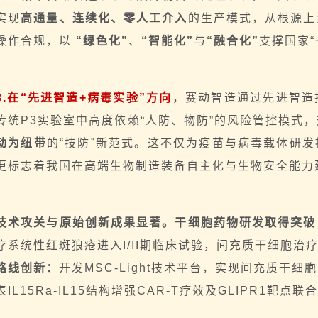
实现
高通量、连续化、零人工介入
的生产模式，从根源上
操作合规，以
“绿色化”
、
“智能化”
与
“融合化”
支撑国家
3.在
“先进智造+病毒实验”
方向
，赛动智造通过先进智造
传统
P3实验室
中高度依赖“人防、物防”的风险管控模式
动为纽带
的“技防”新范式。这不仅为疫苗与病毒载体研
更标志着我国在高端生物制造装备自主化与生物安全能力
技术攻关与原始创新成果显著
。干细胞药物研发取得突破
疗
系统性红斑狼疮
进入I/II期临床试验，间充质干细胞治
路线创新：
开发MSC-Light技术平台，实现间充质干
表IL15Ra-IL15结构增强CAR-T疗效及GLIPR1靶