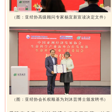
（图：亚经协高级顾问专家杨宜新宣读决定文件）
（图：亚经协会长权顺基为刘沐芸博士颁发聘书）