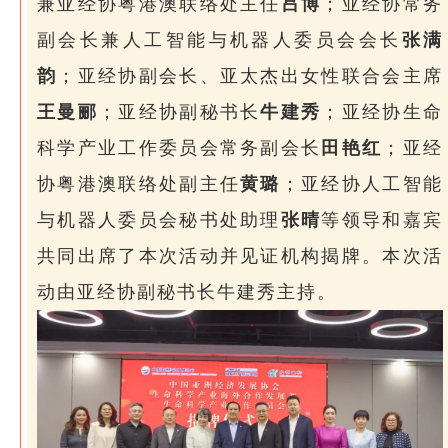
兼亚经协粤港澳联络处主任
吕博
；亚经协常务
副会长兼人工智能与机器人委员会会长
张满
韵
；亚经协副会长、亚太杰出女性联合会主席
王曼郦
；亚经协副秘书长
牛建秀
；亚经协生命
科学产业工作委员会常务副会长
田艳红
；亚经
协粤港澳联络处副主任
黄璐
；亚经协人工智能
与机器人委员会秘书处助理
张晴
等领导和嘉宾
共同出席了本次活动并见证机构揭牌。本次活
动由亚经协副秘书长牛建秀主持。